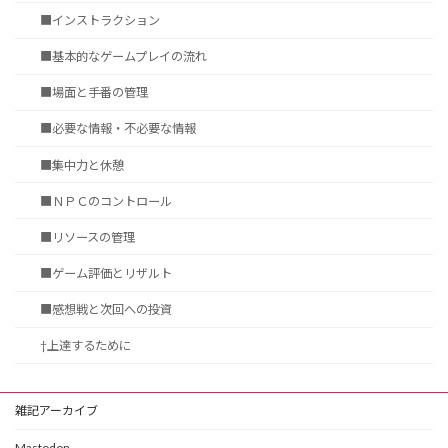
■インストラクション
■基本的なゲームプレイの流れ
■場面と手番の管理
■必要な情報・不必要な情報
■集中力と休憩
■ＮＰＣのコントロール
■リソースの管理
■ゲーム評価とリザルト
■感想戦と次回への投資
†上達するために
雑記アーカイブ
Mastodon