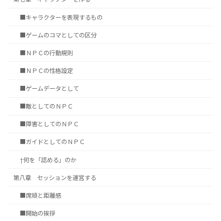
■キャラクターを表現するもの
■ゲームのコマとしての区分
■ＮＰＣの行動規則
■ＮＰＣの性格設定
■ゲームデータとして
■敵としてのＮＰＣ
■障害としてのＮＰＣ
■ガイドとしてのＮＰＣ
†何を「認める」のか
第八章 セッションを運営する
■席順と距離感
■開始の挨拶