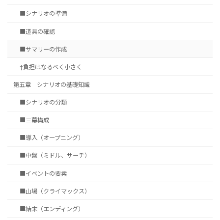
■シナリオの準備
■道具の確認
■サマリーの作成
†負担はなるべく小さく
第五章 シナリオの基礎知識
■シナリオの分類
■三幕構成
■導入（オープニング）
■中盤（ミドル、サーチ）
■イベントの要素
■山場（クライマックス）
■結末（エンディング）