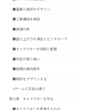
■葛藤と選択のデザイン
■三幕構成を再訪
■英雄の旅
■盛り上がりの演出とピンチカーブ
■キャラクターの役割と配置
■判定の取り扱い
■戦闘の勝利条件
■戦術をデザインする
†ゲームと文芸は違う
第七章 キャラクターを作る
■キャラクターを表現するもの