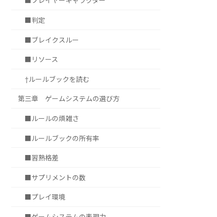
■プレイヤーキャラクター
■判定
■ブレイクスルー
■リソース
†ルールブックを読む
第三章 ゲームシステムの選び方
■ルールの煩雑さ
■ルールブックの所有率
■習熟格差
■サプリメントの数
■プレイ環境
■ゲームシステムの表現力