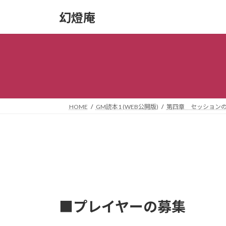
コ
ナ
幻燈庵
ン
ビ
テ
ゲ
ン
ー
ツ
シ
へ
ョ
ス
ン
キ
に
ッ
移
HOME
GM読本1 (WEB公開版)
第四章 セッション
プ
動
■プレイヤーの募集