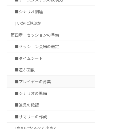
■シナリオ調達
†いかに遊ぶか
第四章 セッションの準備
■セッション会場の選定
■タイムシート
■遊ぶ回数
■プレイヤーの募集
■シナリオの準備
■道具の確認
■サマリーの作成
†負担はなるべく小さく