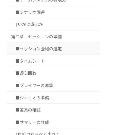
■シナリオ調達
†いかに遊ぶか
第四章 セッションの準備
■セッション会場の選定
■タイムシート
■遊ぶ回数
■プレイヤーの募集
■シナリオの準備
■道具の確認
■サマリーの作成
†負担はなるべく小さく