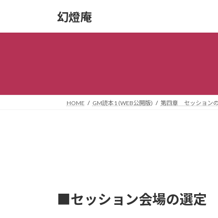
コ
ナ
幻燈庵
ン
ビ
テ
ゲ
ン
ー
ツ
シ
へ
ョ
ス
ン
キ
に
ッ
移
HOME
GM読本1 (WEB公開版)
第四章 セッション
プ
動
■セッション会場の選定