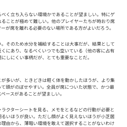
るべく立ち入らない環境かであることが望ましい。特にゲ
れることが極めて難しい。他のプレイヤーたちが時おり席
ターが席を離れる必要のない場所である方がよいだろう。
い。そのため水分を補給することは大事だが、結果として
近くにあり、なるべくいつでも空いている（他の客に占有
題にしにくい事柄だが、とても重要なことだ。
とが多いが、ときどきは軽く体を動かしたほうが、より集
って頭がのぼせやすい。全員が席についた状態で、かつ最
スペースがあることが望ましい。
ャラクターシートを見る、メモをとるなどの行動が必要と
明るいほうが良い。ただし顔がよく見えないほうが小芝居
の理由から、薄暗い環境を敢えて選択することがないわけ