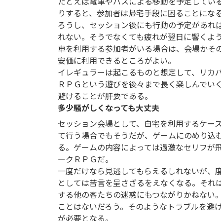
たとえば電車やバスによる移動を予定してい
りすると、参加者は帰宅手段に困ることにな
ろうし、セッション後にも行動の予定があれ
れない。そうでなくても疲れが翌日に響くよ
車を利用する参加者がいる場合は、会場かそ
安価に利用できるところがよい。
イレギュラーは起こるものと想定して、リカ
ＲＰＧという遊びを後々まで長く楽しんでい
避けることが肝要である。
多少騒がしくなっても大丈夫
セッション会場として、自宅を利用するケー
て行う場合でもそうだが、ゲームにのめり込
る。ゲームの内容によっては過激なセリフが
ークＲＰＧだ。
一度だけなら見逃してもらえるしれないが、
としては苦言を呈さざるをえなくなる。それ
する他の客たちの迷惑にもつながりかねない
ことはないだろう。そのようなトラブルを避
が必要となる。