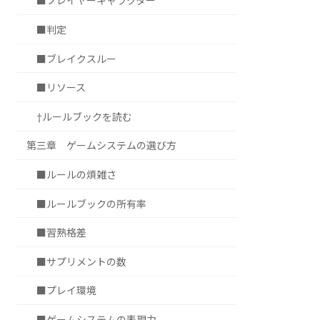
■プレイヤーキャラクター
■判定
■ブレイクスルー
■リソース
†ルールブックを読む
第三章 ゲームシステムの選び方
■ルールの煩雑さ
■ルールブックの所有率
■習熟格差
■サプリメントの数
■プレイ環境
■ゲームシステムの表現力