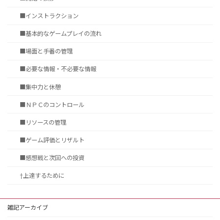
■インストラクション
■基本的なゲームプレイの流れ
■場面と手番の管理
■必要な情報・不必要な情報
■集中力と休憩
■ＮＰＣのコントロール
■リソースの管理
■ゲーム評価とリザルト
■感想戦と次回への投資
†上達するために
雑記アーカイブ