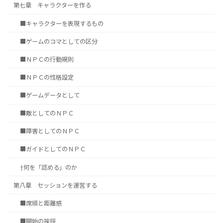
第七章 キャラクターを作る
■キャラクターを表現するもの
■ゲームのコマとしての区分
■ＮＰＣの行動規則
■ＮＰＣの性格設定
■ゲームデータとして
■敵としてのＮＰＣ
■障害としてのＮＰＣ
■ガイドとしてのＮＰＣ
†何を「認める」のか
第八章 セッションを運営する
■席順と距離感
■開始の挨拶