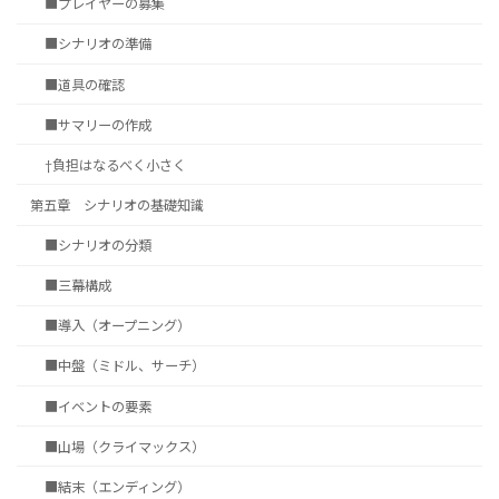
■プレイヤーの募集
■シナリオの準備
■道具の確認
■サマリーの作成
†負担はなるべく小さく
第五章 シナリオの基礎知識
■シナリオの分類
■三幕構成
■導入（オープニング）
■中盤（ミドル、サーチ）
■イベントの要素
■山場（クライマックス）
■結末（エンディング）