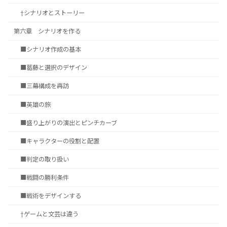
†シナリオとストーリー
第六章 シナリオを作る
■シナリオ作成の基本
■葛藤と選択のデザイン
■三幕構成を再訪
■英雄の旅
■盛り上がりの演出とピンチカーブ
■キャラクターの役割と配置
■判定の取り扱い
■戦闘の勝利条件
■戦術をデザインする
†ゲームと文芸は違う