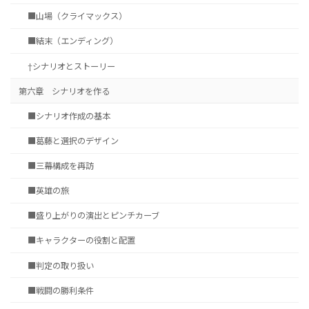
■山場（クライマックス）
■結末（エンディング）
†シナリオとストーリー
第六章 シナリオを作る
■シナリオ作成の基本
■葛藤と選択のデザイン
■三幕構成を再訪
■英雄の旅
■盛り上がりの演出とピンチカーブ
■キャラクターの役割と配置
■判定の取り扱い
■戦闘の勝利条件