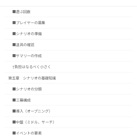
■タイムシート
■遊ぶ回数
■プレイヤーの募集
■シナリオの準備
■道具の確認
■サマリーの作成
†負担はなるべく小さく
第五章 シナリオの基礎知識
■シナリオの分類
■三幕構成
■導入（オープニング）
■中盤（ミドル、サーチ）
■イベントの要素