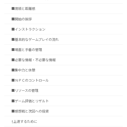
■席順と距離感
■開始の挨拶
■インストラクション
■基本的なゲームプレイの流れ
■場面と手番の管理
■必要な情報・不必要な情報
■集中力と休憩
■ＮＰＣのコントロール
■リソースの管理
■ゲーム評価とリザルト
■感想戦と次回への投資
†上達するために