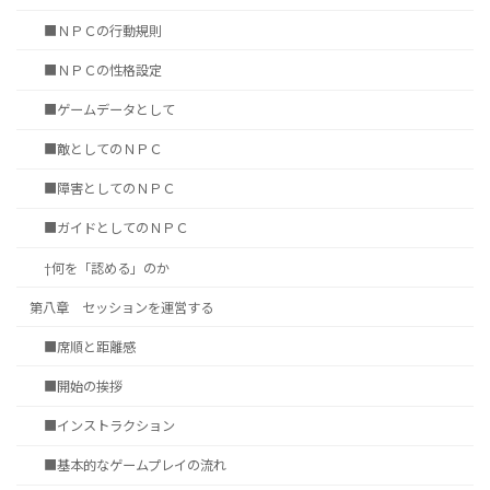
■ＮＰＣの行動規則
■ＮＰＣの性格設定
■ゲームデータとして
■敵としてのＮＰＣ
■障害としてのＮＰＣ
■ガイドとしてのＮＰＣ
†何を「認める」のか
第八章 セッションを運営する
■席順と距離感
■開始の挨拶
■インストラクション
■基本的なゲームプレイの流れ