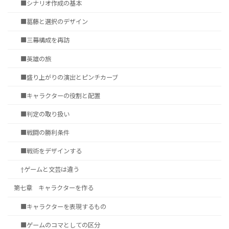
■シナリオ作成の基本
■葛藤と選択のデザイン
■三幕構成を再訪
■英雄の旅
■盛り上がりの演出とピンチカーブ
■キャラクターの役割と配置
■判定の取り扱い
■戦闘の勝利条件
■戦術をデザインする
†ゲームと文芸は違う
第七章 キャラクターを作る
■キャラクターを表現するもの
■ゲームのコマとしての区分