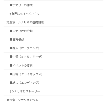
■サマリーの作成
†負担はなるべく小さく
第五章 シナリオの基礎知識
■シナリオの分類
■三幕構成
■導入（オープニング）
■中盤（ミドル、サーチ）
■イベントの要素
■山場（クライマックス）
■結末（エンディング）
†シナリオとストーリー
第六章 シナリオを作る