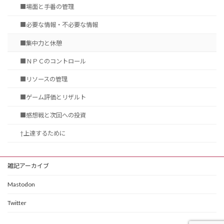
■場面と手番の管理
■必要な情報・不必要な情報
■集中力と休憩
■ＮＰＣのコントロール
■リソースの管理
■ゲーム評価とリザルト
■感想戦と次回への投資
†上達するために
雑記アーカイブ
Mastodon
Twitter