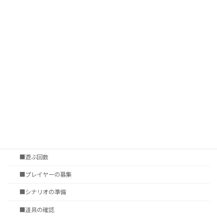
■サプリメントの数
■プレイ環境
■ゲームシステムの表現力
■シナリオ調達
†いかに遊ぶか
第四章 セッションの準備
■セッション会場の選定
■タイムシート
■遊ぶ回数
■プレイヤーの募集
■シナリオの準備
■道具の確認