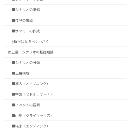
■シナリオの準備
■道具の確認
■サマリーの作成
†負担はなるべく小さく
第五章 シナリオの基礎知識
■シナリオの分類
■三幕構成
■導入（オープニング）
■中盤（ミドル、サーチ）
■イベントの要素
■山場（クライマックス）
■結末（エンディング）