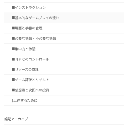
■インストラクション
■基本的なゲームプレイの流れ
■場面と手番の管理
■必要な情報・不必要な情報
■集中力と休憩
■ＮＰＣのコントロール
■リソースの管理
■ゲーム評価とリザルト
■感想戦と次回への投資
†上達するために
雑記アーカイブ