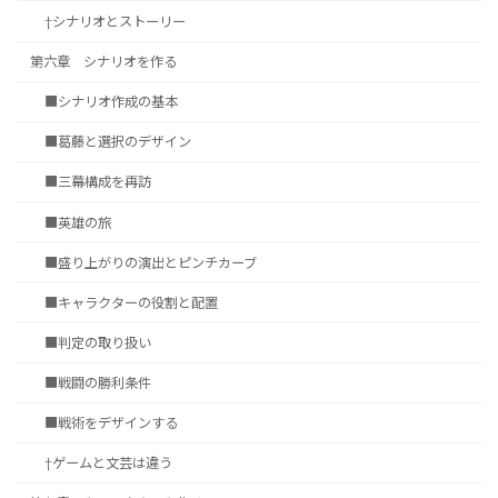
†シナリオとストーリー
第六章 シナリオを作る
■シナリオ作成の基本
■葛藤と選択のデザイン
■三幕構成を再訪
■英雄の旅
■盛り上がりの演出とピンチカーブ
■キャラクターの役割と配置
■判定の取り扱い
■戦闘の勝利条件
■戦術をデザインする
†ゲームと文芸は違う