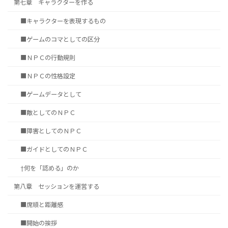
第七章 キャラクターを作る
■キャラクターを表現するもの
■ゲームのコマとしての区分
■ＮＰＣの行動規則
■ＮＰＣの性格設定
■ゲームデータとして
■敵としてのＮＰＣ
■障害としてのＮＰＣ
■ガイドとしてのＮＰＣ
†何を「認める」のか
第八章 セッションを運営する
■席順と距離感
■開始の挨拶