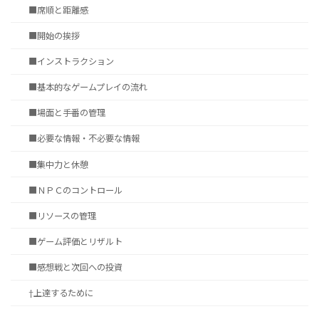
■席順と距離感
■開始の挨拶
■インストラクション
■基本的なゲームプレイの流れ
■場面と手番の管理
■必要な情報・不必要な情報
■集中力と休憩
■ＮＰＣのコントロール
■リソースの管理
■ゲーム評価とリザルト
■感想戦と次回への投資
†上達するために