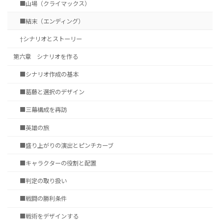
■山場（クライマックス）
■結末（エンディング）
†シナリオとストーリー
第六章 シナリオを作る
■シナリオ作成の基本
■葛藤と選択のデザイン
■三幕構成を再訪
■英雄の旅
■盛り上がりの演出とピンチカーブ
■キャラクターの役割と配置
■判定の取り扱い
■戦闘の勝利条件
■戦術をデザインする