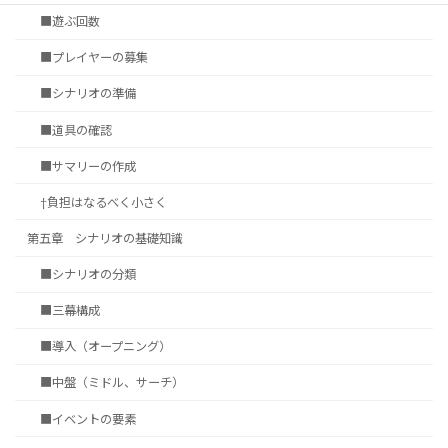
■遊ぶ回数
■プレイヤーの募集
■シナリオの準備
■道具の確認
■サマリーの作成
†負担はなるべく小さく
第五章 シナリオの基礎知識
■シナリオの分類
■三幕構成
■導入（オープニング）
■中盤（ミドル、サーチ）
■イベントの要素