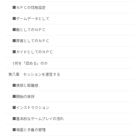
■ＮＰＣの性格設定
■ゲームデータとして
■敵としてのＮＰＣ
■障害としてのＮＰＣ
■ガイドとしてのＮＰＣ
†何を「認める」のか
第八章 セッションを運営する
■席順と距離感
■開始の挨拶
■インストラクション
■基本的なゲームプレイの流れ
■場面と手番の管理