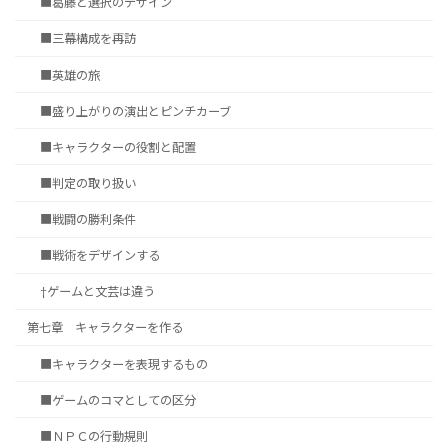
■葛藤と選択のデザイン
■三幕構成を再訪
■英雄の旅
■盛り上がりの演出とピンチカーブ
■キャラクターの役割と配置
■判定の取り扱い
■戦闘の勝利条件
■戦術をデザインする
†ゲームと文芸は違う
第七章 キャラクターを作る
■キャラクターを表現するもの
■ゲームのコマとしての区分
■ＮＰＣの行動規則