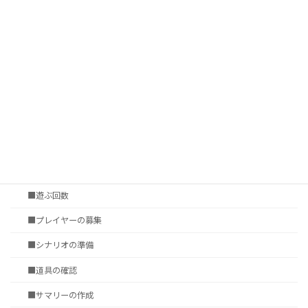
■プレイ環境
■ゲームシステムの表現力
■シナリオ調達
†いかに遊ぶか
第四章 セッションの準備
■セッション会場の選定
■タイムシート
■遊ぶ回数
■プレイヤーの募集
■シナリオの準備
■道具の確認
■サマリーの作成