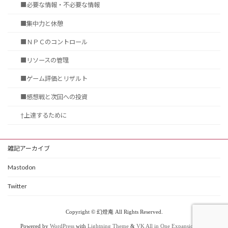
■必要な情報・不必要な情報
■集中力と休憩
■ＮＰＣのコントロール
■リソースの管理
■ゲーム評価とリザルト
■感想戦と次回への投資
†上達するために
雑記アーカイブ
Mastodon
Twitter
Copyright © 幻燈庵 All Rights Reserved.
Powered by
WordPress
with
Lightning Theme
&
VK All in One Expansion Unit