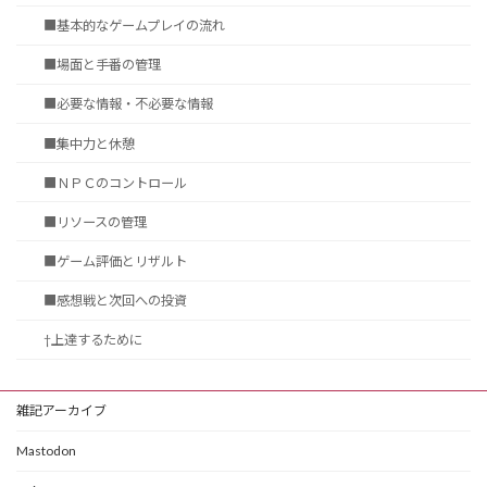
■基本的なゲームプレイの流れ
■場面と手番の管理
■必要な情報・不必要な情報
■集中力と休憩
■ＮＰＣのコントロール
■リソースの管理
■ゲーム評価とリザルト
■感想戦と次回への投資
†上達するために
雑記アーカイブ
Mastodon