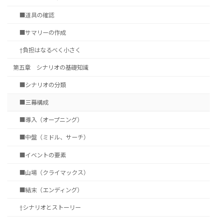
■道具の確認
■サマリーの作成
†負担はなるべく小さく
第五章 シナリオの基礎知識
■シナリオの分類
■三幕構成
■導入（オープニング）
■中盤（ミドル、サーチ）
■イベントの要素
■山場（クライマックス）
■結末（エンディング）
†シナリオとストーリー