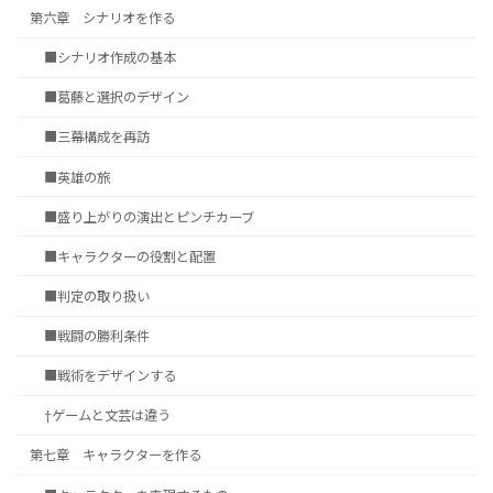
第六章 シナリオを作る
■シナリオ作成の基本
■葛藤と選択のデザイン
■三幕構成を再訪
■英雄の旅
■盛り上がりの演出とピンチカーブ
■キャラクターの役割と配置
■判定の取り扱い
■戦闘の勝利条件
■戦術をデザインする
†ゲームと文芸は違う
第七章 キャラクターを作る