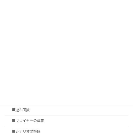
■ルールブックの所有率
■習熟格差
■サプリメントの数
■プレイ環境
■ゲームシステムの表現力
■シナリオ調達
†いかに遊ぶか
第四章 セッションの準備
■セッション会場の選定
■タイムシート
■遊ぶ回数
■プレイヤーの募集
■シナリオの準備