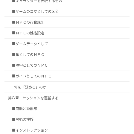
■キャラクターを表現するもの
■ゲームのコマとしての区分
■ＮＰＣの行動規則
■ＮＰＣの性格設定
■ゲームデータとして
■敵としてのＮＰＣ
■障害としてのＮＰＣ
■ガイドとしてのＮＰＣ
†何を「認める」のか
第八章 セッションを運営する
■席順と距離感
■開始の挨拶
■インストラクション