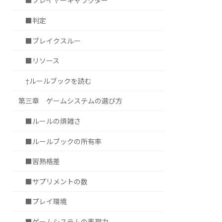
■プレイヤーキャラクター
■判定
■ブレイクスルー
■リソース
†ルールブックを読む
第三章 ゲームシステムの選び方
■ルールの煩雑さ
■ルールブックの所有率
■習熟格差
■サプリメントの数
■プレイ環境
■ゲームシステムの表現力