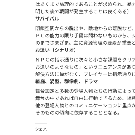
はあくまで論理的であることが求められ、暴
明した後で戦闘が発生することは良くある）
サバイバル
閉鎖空間からの脱出や、敵地からの離脱など
ＰＣの能力の限り手段は問わないものから、
のまでさまざま。主に資源管理の要素が重要
お遣い（シナリオ）
ＮＰＣの指示通りに次々と小さな課題をクリ
お遣いのようなもの」というニュアンスがあ
解決方法に幅がなく、プレイヤーは指示通り
箱庭、渦型、群像劇、ドラマ
舞台設定と多数の登場人物たちの行動によっ
舞台の中であれば自由に行動できるため、場
他の登場人物とのコミュニケーションに重点
そのものの傾向に依存することとなる。
シェア: