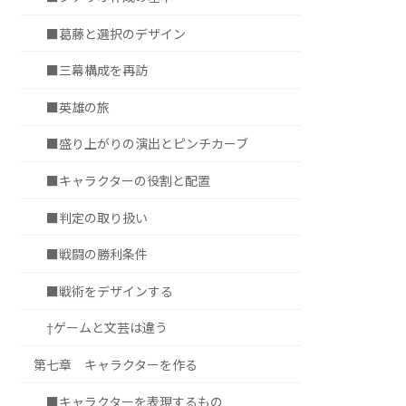
■葛藤と選択のデザイン
■三幕構成を再訪
■英雄の旅
■盛り上がりの演出とピンチカーブ
■キャラクターの役割と配置
■判定の取り扱い
■戦闘の勝利条件
■戦術をデザインする
†ゲームと文芸は違う
第七章 キャラクターを作る
■キャラクターを表現するもの