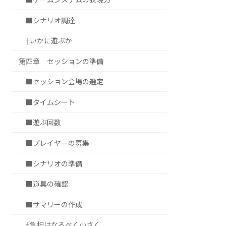
■シナリオ調達
†いかに遊ぶか
第四章 セッションの準備
■セッション会場の選定
■タイムシート
■遊ぶ回数
■プレイヤーの募集
■シナリオの準備
■道具の確認
■サマリーの作成
†負担はなるべく小さく