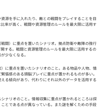
や資源を手に入れたり、敵との戦闘をプレイすることを目
は比率が高く、戦闘や資源管理のルールを最大限に活用す
。
（戦闘）に重点を置いたシナリオ。拠点防衛や敵陣の強行
打開する。戦闘と資源管理のルールを最大限に活用するの
素が少なくなる。
索）に重点を置いたシナリオのこと。ある物品や人物、情
ど緊張感のある頭脳プレイに重点が置かれるものが多い。
控える傾向があり、代わりにそれ以外のデータを活用する
るシナリオのこと。情報収集に重点が置かれるところは探
くことである点が異なっている。また謎を解くための手段