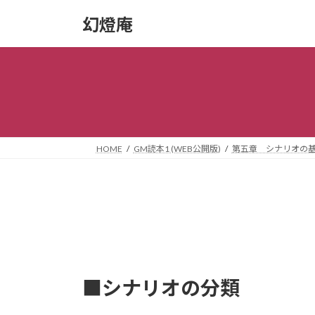
コ
ナ
幻燈庵
ン
ビ
テ
ゲ
ン
ー
ツ
シ
へ
ョ
ス
ン
キ
に
ッ
移
HOME
GM読本1 (WEB公開版)
第五章 シナリオの
プ
動
■シナリオの分類