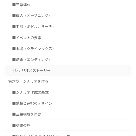
■三幕構成
■導入（オープニング）
■中盤（ミドル、サーチ）
■イベントの要素
■山場（クライマックス）
■結末（エンディング）
†シナリオとストーリー
第六章 シナリオを作る
■シナリオ作成の基本
■葛藤と選択のデザイン
■三幕構成を再訪
■英雄の旅