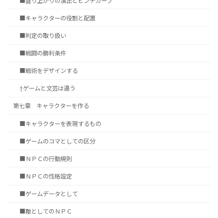
■盛り上がりの演出とピンチカーブ
■キャラクターの役割と配置
■判定の取り扱い
■戦闘の勝利条件
■戦術をデザインする
†ゲームと文芸は違う
第七章 キャラクターを作る
■キャラクターを表現するもの
■ゲームのコマとしての区分
■ＮＰＣの行動規則
■ＮＰＣの性格設定
■ゲームデータとして
■敵としてのＮＰＣ