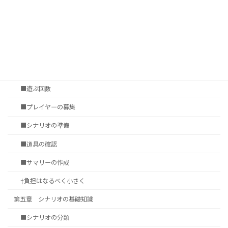
†いかに遊ぶか
第四章 セッションの準備
■セッション会場の選定
■タイムシート
■遊ぶ回数
■プレイヤーの募集
■シナリオの準備
■道具の確認
■サマリーの作成
†負担はなるべく小さく
第五章 シナリオの基礎知識
■シナリオの分類