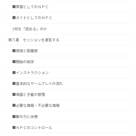
■障害としてのＮＰＣ
■ガイドとしてのＮＰＣ
†何を「認める」のか
第八章 セッションを運営する
■席順と距離感
■開始の挨拶
■インストラクション
■基本的なゲームプレイの流れ
■場面と手番の管理
■必要な情報・不必要な情報
■集中力と休憩
■ＮＰＣのコントロール