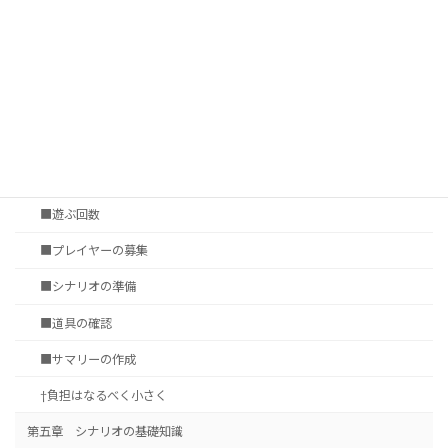
■シナリオ調達
†いかに遊ぶか
第四章 セッションの準備
■セッション会場の選定
■タイムシート
■遊ぶ回数
■プレイヤーの募集
■シナリオの準備
■道具の確認
■サマリーの作成
†負担はなるべく小さく
第五章 シナリオの基礎知識