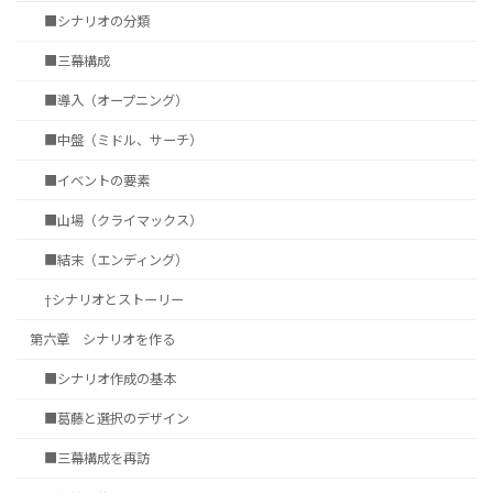
■シナリオの分類
■三幕構成
■導入（オープニング）
■中盤（ミドル、サーチ）
■イベントの要素
■山場（クライマックス）
■結末（エンディング）
†シナリオとストーリー
第六章 シナリオを作る
■シナリオ作成の基本
■葛藤と選択のデザイン
■三幕構成を再訪