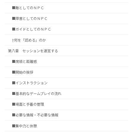
■敵としてのＮＰＣ
■障害としてのＮＰＣ
■ガイドとしてのＮＰＣ
†何を「認める」のか
第八章 セッションを運営する
■席順と距離感
■開始の挨拶
■インストラクション
■基本的なゲームプレイの流れ
■場面と手番の管理
■必要な情報・不必要な情報
■集中力と休憩