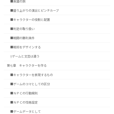
■英雄の旅
■盛り上がりの演出とピンチカーブ
■キャラクターの役割と配置
■判定の取り扱い
■戦闘の勝利条件
■戦術をデザインする
†ゲームと文芸は違う
第七章 キャラクターを作る
■キャラクターを表現するもの
■ゲームのコマとしての区分
■ＮＰＣの行動規則
■ＮＰＣの性格設定
■ゲームデータとして