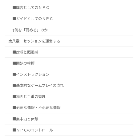
■障害としてのＮＰＣ
■ガイドとしてのＮＰＣ
†何を「認める」のか
第八章 セッションを運営する
■席順と距離感
■開始の挨拶
■インストラクション
■基本的なゲームプレイの流れ
■場面と手番の管理
■必要な情報・不必要な情報
■集中力と休憩
■ＮＰＣのコントロール