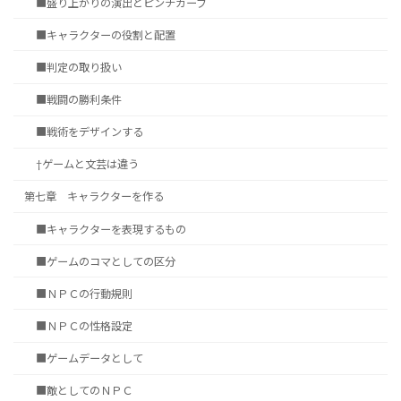
■盛り上がりの演出とピンチカーブ
■キャラクターの役割と配置
■判定の取り扱い
■戦闘の勝利条件
■戦術をデザインする
†ゲームと文芸は違う
第七章 キャラクターを作る
■キャラクターを表現するもの
■ゲームのコマとしての区分
■ＮＰＣの行動規則
■ＮＰＣの性格設定
■ゲームデータとして
■敵としてのＮＰＣ