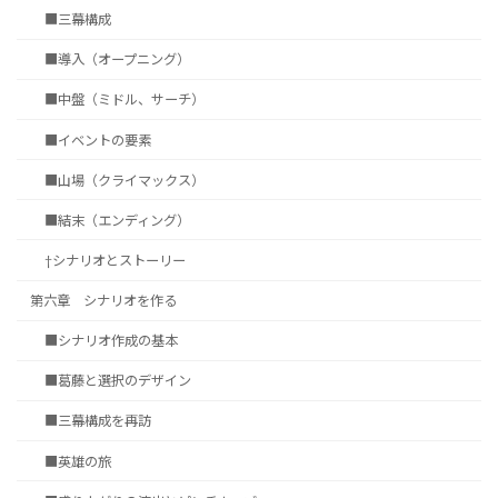
■三幕構成
■導入（オープニング）
■中盤（ミドル、サーチ）
■イベントの要素
■山場（クライマックス）
■結末（エンディング）
†シナリオとストーリー
第六章 シナリオを作る
■シナリオ作成の基本
■葛藤と選択のデザイン
■三幕構成を再訪
■英雄の旅