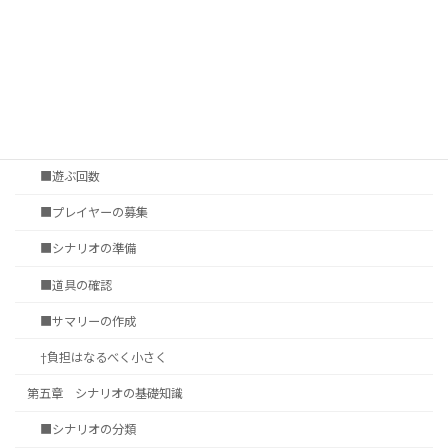
†いかに遊ぶか
第四章 セッションの準備
■セッション会場の選定
■タイムシート
■遊ぶ回数
■プレイヤーの募集
■シナリオの準備
■道具の確認
■サマリーの作成
†負担はなるべく小さく
第五章 シナリオの基礎知識
■シナリオの分類