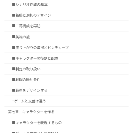
■シナリオ作成の基本
■葛藤と選択のデザイン
■三幕構成を再訪
■英雄の旅
■盛り上がりの演出とピンチカーブ
■キャラクターの役割と配置
■判定の取り扱い
■戦闘の勝利条件
■戦術をデザインする
†ゲームと文芸は違う
第七章 キャラクターを作る
■キャラクターを表現するもの