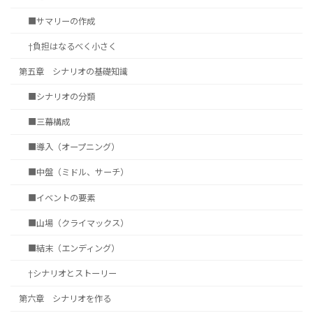
■サマリーの作成
†負担はなるべく小さく
第五章 シナリオの基礎知識
■シナリオの分類
■三幕構成
■導入（オープニング）
■中盤（ミドル、サーチ）
■イベントの要素
■山場（クライマックス）
■結末（エンディング）
†シナリオとストーリー
第六章 シナリオを作る