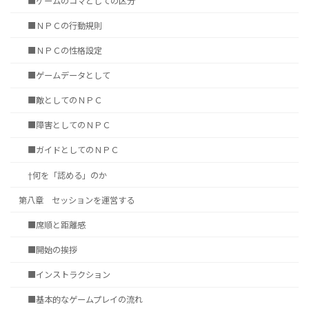
■ゲームのコマとしての区分
■ＮＰＣの行動規則
■ＮＰＣの性格設定
■ゲームデータとして
■敵としてのＮＰＣ
■障害としてのＮＰＣ
■ガイドとしてのＮＰＣ
†何を「認める」のか
第八章 セッションを運営する
■席順と距離感
■開始の挨拶
■インストラクション
■基本的なゲームプレイの流れ