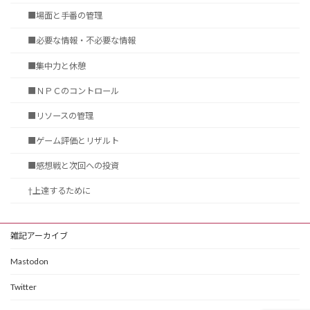
■場面と手番の管理
■必要な情報・不必要な情報
■集中力と休憩
■ＮＰＣのコントロール
■リソースの管理
■ゲーム評価とリザルト
■感想戦と次回への投資
†上達するために
雑記アーカイブ
Mastodon
Twitter