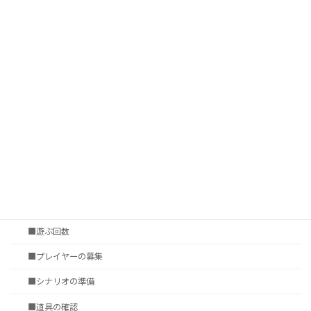
■習熟格差
■サプリメントの数
■プレイ環境
■ゲームシステムの表現力
■シナリオ調達
†いかに遊ぶか
第四章 セッションの準備
■セッション会場の選定
■タイムシート
■遊ぶ回数
■プレイヤーの募集
■シナリオの準備
■道具の確認