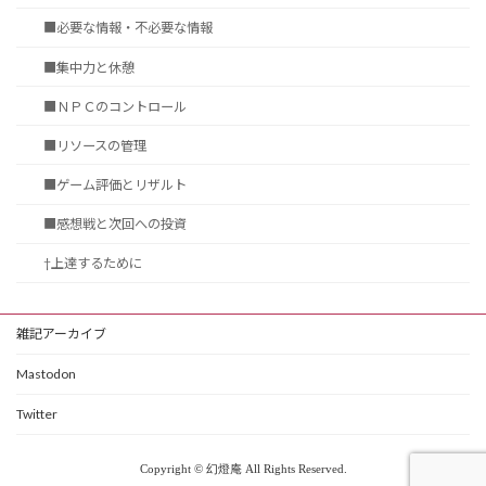
■必要な情報・不必要な情報
■集中力と休憩
■ＮＰＣのコントロール
■リソースの管理
■ゲーム評価とリザルト
■感想戦と次回への投資
†上達するために
雑記アーカイブ
Mastodon
Twitter
Copyright © 幻燈庵 All Rights Reserved.