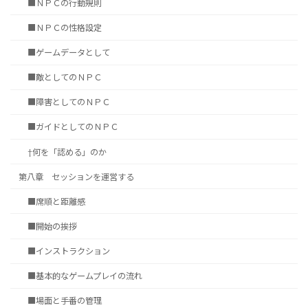
■ＮＰＣの行動規則
■ＮＰＣの性格設定
■ゲームデータとして
■敵としてのＮＰＣ
■障害としてのＮＰＣ
■ガイドとしてのＮＰＣ
†何を「認める」のか
第八章 セッションを運営する
■席順と距離感
■開始の挨拶
■インストラクション
■基本的なゲームプレイの流れ
■場面と手番の管理