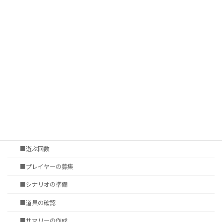
■サプリメントの数
■プレイ環境
■ゲームシステムの表現力
■シナリオ調達
†いかに遊ぶか
第四章 セッションの準備
■セッション会場の選定
■タイムシート
■遊ぶ回数
■プレイヤーの募集
■シナリオの準備
■道具の確認
■サマリーの作成