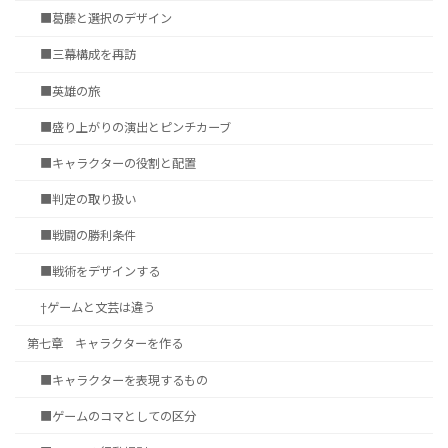
■葛藤と選択のデザイン
■三幕構成を再訪
■英雄の旅
■盛り上がりの演出とピンチカーブ
■キャラクターの役割と配置
■判定の取り扱い
■戦闘の勝利条件
■戦術をデザインする
†ゲームと文芸は違う
第七章 キャラクターを作る
■キャラクターを表現するもの
■ゲームのコマとしての区分