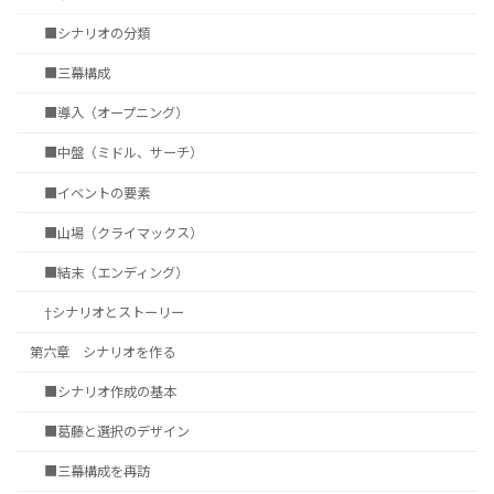
■シナリオの分類
■三幕構成
■導入（オープニング）
■中盤（ミドル、サーチ）
■イベントの要素
■山場（クライマックス）
■結末（エンディング）
†シナリオとストーリー
第六章 シナリオを作る
■シナリオ作成の基本
■葛藤と選択のデザイン
■三幕構成を再訪