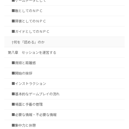
■ゲームデータとして
■敵としてのＮＰＣ
■障害としてのＮＰＣ
■ガイドとしてのＮＰＣ
†何を「認める」のか
第八章 セッションを運営する
■席順と距離感
■開始の挨拶
■インストラクション
■基本的なゲームプレイの流れ
■場面と手番の管理
■必要な情報・不必要な情報
■集中力と休憩