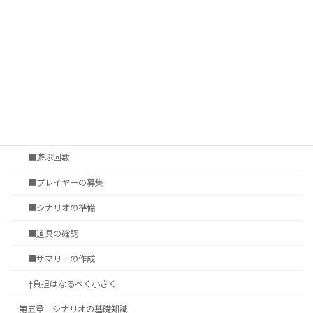
■ゲームシステムの表現力
■シナリオ調達
†いかに遊ぶか
第四章 セッションの準備
■セッション会場の選定
■タイムシート
■遊ぶ回数
■プレイヤーの募集
■シナリオの準備
■道具の確認
■サマリーの作成
†負担はなるべく小さく
第五章 シナリオの基礎知識