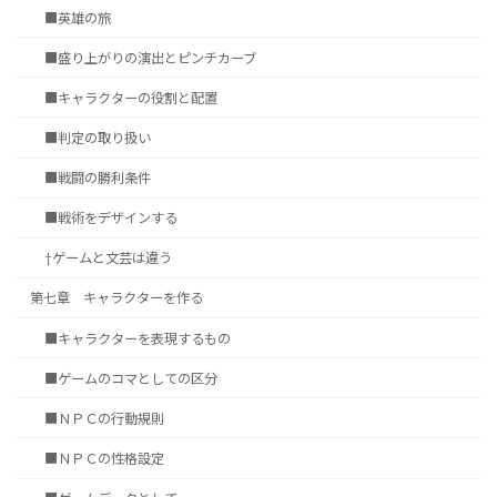
■英雄の旅
■盛り上がりの演出とピンチカーブ
■キャラクターの役割と配置
■判定の取り扱い
■戦闘の勝利条件
■戦術をデザインする
†ゲームと文芸は違う
第七章 キャラクターを作る
■キャラクターを表現するもの
■ゲームのコマとしての区分
■ＮＰＣの行動規則
■ＮＰＣの性格設定