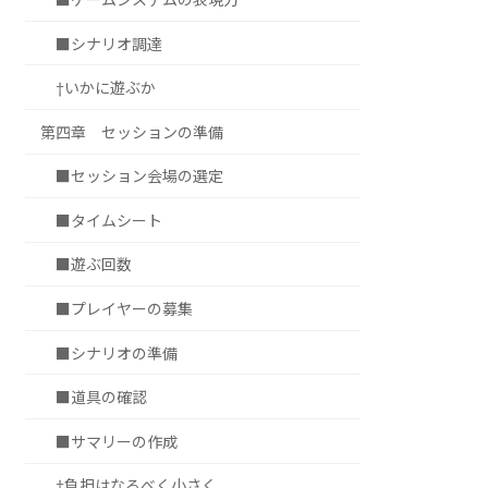
■シナリオ調達
†いかに遊ぶか
第四章 セッションの準備
■セッション会場の選定
■タイムシート
■遊ぶ回数
■プレイヤーの募集
■シナリオの準備
■道具の確認
■サマリーの作成
†負担はなるべく小さく