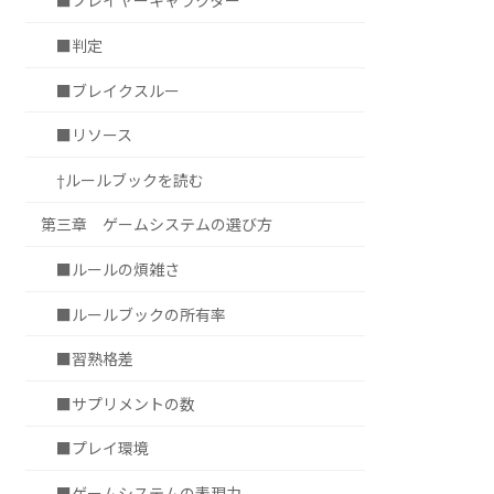
■プレイヤーキャラクター
■判定
■ブレイクスルー
■リソース
†ルールブックを読む
第三章 ゲームシステムの選び方
■ルールの煩雑さ
■ルールブックの所有率
■習熟格差
■サプリメントの数
■プレイ環境
■ゲームシステムの表現力