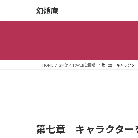
コ
ナ
幻燈庵
ン
ビ
テ
ゲ
ン
ー
ツ
シ
へ
ョ
ス
ン
キ
に
ッ
移
HOME
GM読本1 (WEB公開版)
第七章 キャラクタ
プ
動
第七章 キャラクター