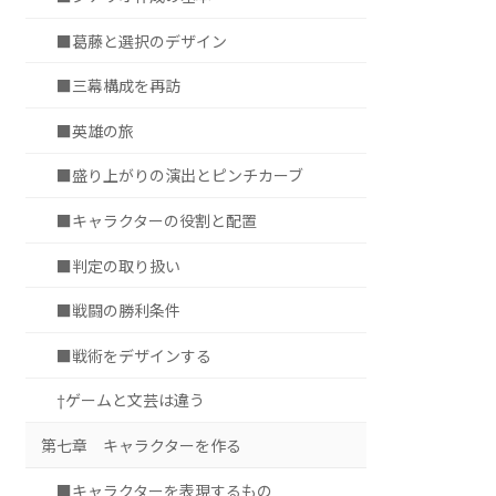
■葛藤と選択のデザイン
■三幕構成を再訪
■英雄の旅
■盛り上がりの演出とピンチカーブ
■キャラクターの役割と配置
■判定の取り扱い
■戦闘の勝利条件
■戦術をデザインする
†ゲームと文芸は違う
第七章 キャラクターを作る
■キャラクターを表現するもの