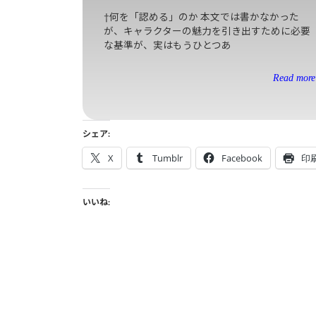
†何を「認める」のか 本文では書かなかった
が、キャラクターの魅力を引き出すために必要
な基準が、実はもうひとつあ
Read more 
シェア:
X
Tumblr
Facebook
印
いいね: