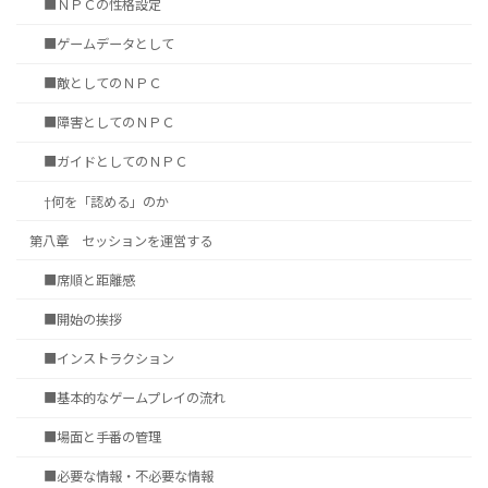
■ＮＰＣの性格設定
■ゲームデータとして
■敵としてのＮＰＣ
■障害としてのＮＰＣ
■ガイドとしてのＮＰＣ
†何を「認める」のか
第八章 セッションを運営する
■席順と距離感
■開始の挨拶
■インストラクション
■基本的なゲームプレイの流れ
■場面と手番の管理
■必要な情報・不必要な情報