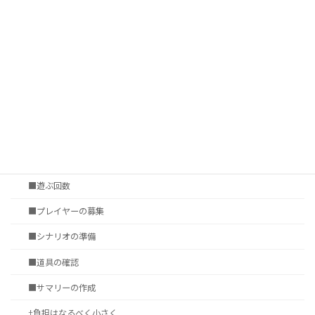
■プレイ環境
■ゲームシステムの表現力
■シナリオ調達
†いかに遊ぶか
第四章 セッションの準備
■セッション会場の選定
■タイムシート
■遊ぶ回数
■プレイヤーの募集
■シナリオの準備
■道具の確認
■サマリーの作成
†負担はなるべく小さく