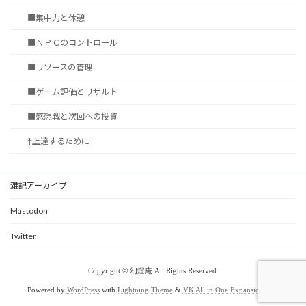
■集中力と休憩
■ＮＰＣのコントロール
■リソースの管理
■ゲーム評価とリザルト
■感想戦と次回への投資
†上達するために
雑記アーカイブ
Mastodon
Twitter
Copyright © 幻燈庵 All Rights Reserved.
Powered by
WordPress
with
Lightning Theme
&
VK All in One Expansion Unit