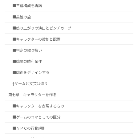
■三幕構成を再訪
■英雄の旅
■盛り上がりの演出とピンチカーブ
■キャラクターの役割と配置
■判定の取り扱い
■戦闘の勝利条件
■戦術をデザインする
†ゲームと文芸は違う
第七章 キャラクターを作る
■キャラクターを表現するもの
■ゲームのコマとしての区分
■ＮＰＣの行動規則