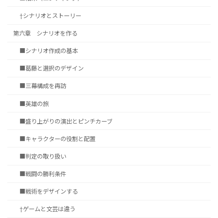
†シナリオとストーリー
第六章 シナリオを作る
■シナリオ作成の基本
■葛藤と選択のデザイン
■三幕構成を再訪
■英雄の旅
■盛り上がりの演出とピンチカーブ
■キャラクターの役割と配置
■判定の取り扱い
■戦闘の勝利条件
■戦術をデザインする
†ゲームと文芸は違う