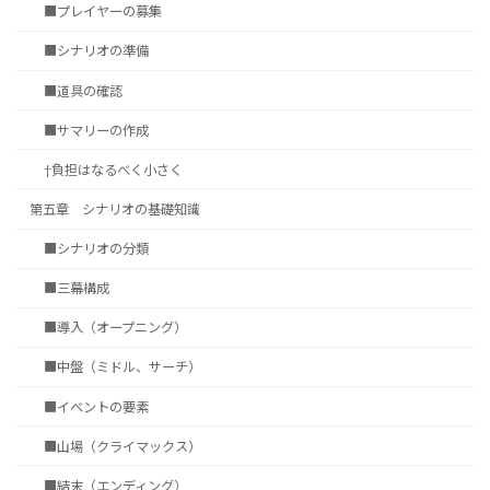
■プレイヤーの募集
■シナリオの準備
■道具の確認
■サマリーの作成
†負担はなるべく小さく
第五章 シナリオの基礎知識
■シナリオの分類
■三幕構成
■導入（オープニング）
■中盤（ミドル、サーチ）
■イベントの要素
■山場（クライマックス）
■結末（エンディング）