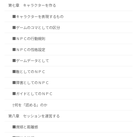
第七章 キャラクターを作る
■キャラクターを表現するもの
■ゲームのコマとしての区分
■ＮＰＣの行動規則
■ＮＰＣの性格設定
■ゲームデータとして
■敵としてのＮＰＣ
■障害としてのＮＰＣ
■ガイドとしてのＮＰＣ
†何を「認める」のか
第八章 セッションを運営する
■席順と距離感