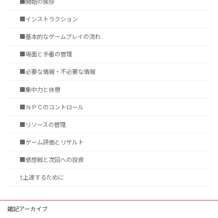
■開始の挨拶
■インストラクション
■基本的なゲームプレイの流れ
■場面と手番の管理
■必要な情報・不必要な情報
■集中力と休憩
■ＮＰＣのコントロール
■リソースの管理
■ゲーム評価とリザルト
■感想戦と次回への投資
†上達するために
雑記アーカイブ