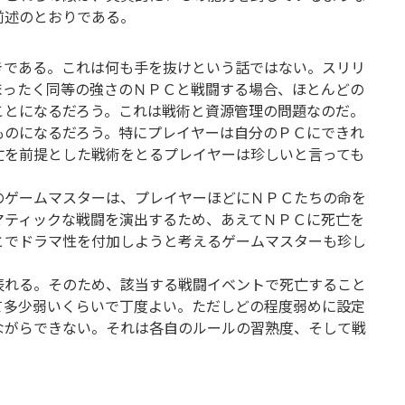
前述のとおりである。
きである。これは何も手を抜けという話ではない。スリリ
まったく同等の強さのＮＰＣと戦闘する場合、ほとんどの
ことになるだろう。これは戦術と資源管理の問題なのだ。
ものになるだろう。特にプレイヤーは自分のＰＣにできれ
亡を前提とした戦術をとるプレイヤーは珍しいと言っても
のゲームマスターは、プレイヤーほどにＮＰＣたちの命を
マティックな戦闘を演出するため、あえてＮＰＣに死亡を
とでドラマ性を付加しようと考えるゲームマスターも珍し
表れる。そのため、該当する戦闘イベントで死亡すること
て多少弱いくらいで丁度よい。ただしどの程度弱めに設定
ながらできない。それは各自のルールの習熟度、そして戦