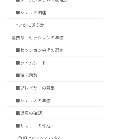
■シナリオ調達
†いかに遊ぶか
第四章 セッションの準備
■セッション会場の選定
■タイムシート
■遊ぶ回数
■プレイヤーの募集
■シナリオの準備
■道具の確認
■サマリーの作成
†負担はなるべく小さく