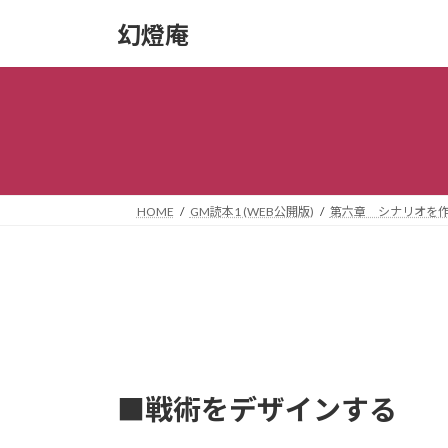
コ
ナ
幻燈庵
ン
ビ
テ
ゲ
ン
ー
ツ
シ
へ
ョ
ス
ン
キ
に
ッ
移
HOME
GM読本1 (WEB公開版)
第六章 シナリオを
プ
動
■戦術をデザインする