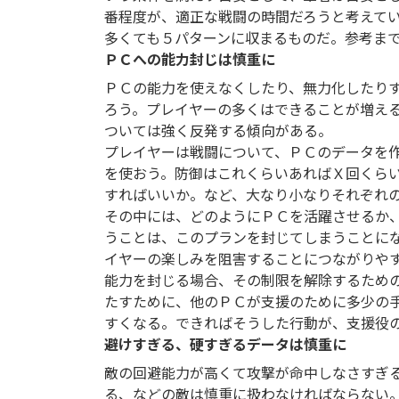
番程度が、適正な戦闘の時間だろうと考えて
多くても５パターンに収まるものだ。参考ま
ＰＣへの能力封じは慎重に
ＰＣの能力を使えなくしたり、無力化したり
ろう。プレイヤーの多くはできることが増え
ついては強く反発する傾向がある。
プレイヤーは戦闘について、ＰＣのデータを
を使おう。防御はこれくらいあればＸ回くら
すればいいか。など、大なり小なりそれぞれ
その中には、どのようにＰＣを活躍させるか
うことは、このプランを封じてしまうことに
イヤーの楽しみを阻害することにつながりや
能力を封じる場合、その制限を解除するため
たすために、他のＰＣが支援のために多少の
すくなる。できればそうした行動が、支援役
避けすぎる、硬すぎるデータは慎重に
敵の回避能力が高くて攻撃が命中しなさすぎ
る、などの敵は慎重に扱わなければならない