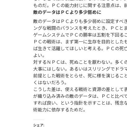
ものだ。ＰＣの能力封じに関する注意点は、
敵のデータはＰＣより多少弱めに
敵のデータはＰＣよりも多少弱めに設定すべ
ングな戦闘のバランスを考えたとき、ＰＣと
ゲームシステムでＰＣの勝率は五割を下回る
ＰＣの戦術は、まず第一に生存を目的とした
ば生きて活躍してほしいと考える。ＰＣの死
よい。
対するＮＰＣは、死ぬことを厭わない。多く
大事にはしない。あるいはスリリングでドラ
前提とした戦術をとらせ、死に様を演じるこ
くはないだろう。
こうした差は、使える戦術と資源の差として
が織り込み済みの敵のデータは、ＰＣと比べ
すれば良い、という指針を示すことは、残念
術能力に依存するためだ。
シェア: