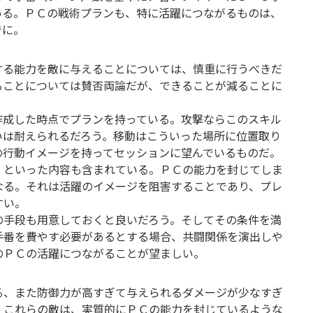
いる。ＰＣの戦術プランも、特に活躍につながるものは、
でに。
する能力を敵に与えることについては、慎重に行うべきだ
ることについては賛否両論だが、できることが減ることに
作成した時点でプランを持っている。攻撃ならこのスキル
いは耐えられるだろう。移動はこういった場所に位置取り
の行動イメージを持ってセッションに望んでいるものだ。
、といった内容も含まれている。ＰＣの能力を封じてしま
なる。それは活躍のイメージを阻害することであり、プレ
すい。
の手段も用意しておくと良いだろう。そしてその条件を満
手番を費やす必要があるとする場合、共闘関係を演出しや
のＰＣの活躍につながることが望ましい。
る、また防御力が高すぎて与えられるダメージが少なすぎ
。これらの敵は、実質的にＰＣの能力を封じているような