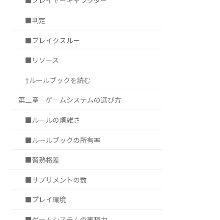
■プレイヤーキャラクター
■判定
■ブレイクスルー
■リソース
†ルールブックを読む
第三章 ゲームシステムの選び方
■ルールの煩雑さ
■ルールブックの所有率
■習熟格差
■サプリメントの数
■プレイ環境
■ゲームシステムの表現力