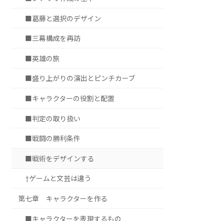
■葛藤と選択のデザイン
■三幕構成を再訪
■英雄の旅
■盛り上がりの演出とピンチカーブ
■キャラクターの役割と配置
■判定の取り扱い
■戦闘の勝利条件
■戦術をデザインする
†ゲームと文芸は違う
第七章 キャラクターを作る
■キャラクターを表現するもの