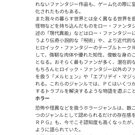
れないファンタジー作品も、ゲーム化の際に
化されたものもある。
また我々の暮らす世界とは全く異なる世界を
怪物などを持ち込んだものをロー・ファンタ
述の「現代異能」などはロー・ファンタジー
うより伝奇小説的な「呪術」や、より近代的
ヒロイック・ファンタジーのテーブルトーク
して、強靭な肉体や優れた知性、俊敏な身の
となる。おそらく最もファンが多く、潜在的
もちろんヒロイック・ファンタジー以外のフ
を扱う「メルヒェン」や「エブリデイ・マジ
れる。これらのジャンルでは、ＰＣはいくつ
するトラブルを解決するような物語を遊ぶこ
ホラー
恐怖や怪異などを扱うホラージャンルは、数
つのジャンルとして認められるだけの存在感
ＲＰＧ』も、今でこそ認知度も高くなったが
ように語られていた。