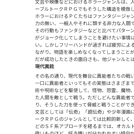
文芸や映像などにおけるホラージャンルは、
ーブルトークＲＰＧでもそうした構造を模倣
ホラーにおけるＰＣたちはファンタジージャ
力の無い、一般人やそれに類する非力な人間
その行動もファンタジーなどと比べてパター
がジョーク化してしまうことを避けたい事情
い。しかしフリーハンドが過ぎれば疲労によ
ながり、物語を楽しめなくなってしまうこと
だが成功したときの面白さも、他ジャンルと
現代異能
その名の通り、現代を舞台に異能者たちの戦
一口に異能者といってもその実態はさまざま
術や呪術などを駆使して、怪物、怨霊、魔物
た人間を敵として戦う。ただしどんな異能者
り、そうした力を使って脅威と戦うことがで
文芸としては「伝奇」「超伝奇」や少年漫画
ークＲＰＧのジャンルとしては比較的新しく
どのＳＦ系アプローチを経るまでは、オカル
強いものほど、好き嫌いが分かれやすい傾向