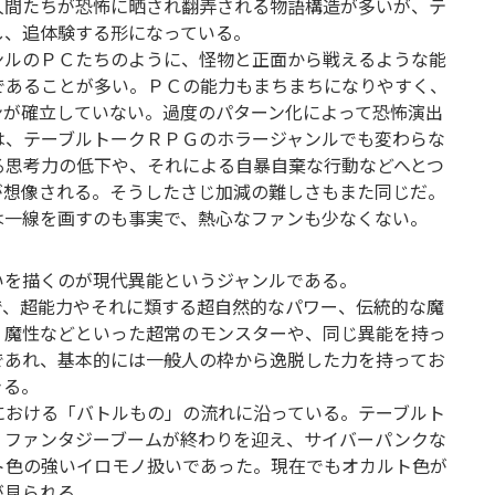
人間たちが恐怖に晒され翻弄される物語構造が多いが、テ
し、追体験する形になっている。
ンルのＰＣたちのように、怪物と正面から戦えるような能
であることが多い。ＰＣの能力もまちまちになりやすく、
ンが確立していない。過度のパターン化によって恐怖演出
は、テーブルトークＲＰＧのホラージャンルでも変わらな
る思考力の低下や、それによる自暴自棄な行動などへとつ
が想像される。そうしたさじ加減の難しさもまた同じだ。
は一線を画すのも事実で、熱心なファンも少なくない。
いを描くのが現代異能というジャンルである。
で、超能力やそれに類する超自然的なパワー、伝統的な魔
、魔性などといった超常のモンスターや、同じ異能を持っ
であれ、基本的には一般人の枠から逸脱した力を持ってお
きる。
における「バトルもの」の流れに沿っている。テーブルト
、ファンタジーブームが終わりを迎え、サイバーパンクな
ト色の強いイロモノ扱いであった。現在でもオカルト色が
が見られる。