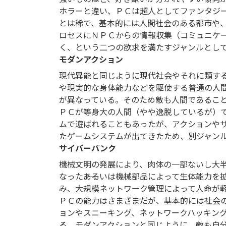
ホラーと違い、ＰＣは超人としてファンタジ
とは稀で、基本的には人間社会のある都市や
ロセスにＮＰＣからの情報収集（コミュニケ
く、という二つの欲求を満たすジャンルとし
モダンアクション
現代異能と同じように現代社会やそれに類す
や現実的な身体能力などを駆使する普通の人
が異なっている。そのため敵も人間であるこ
ＰＣが等身大の人間（やや逸脱しているが）
ムで遊ばれることもあったが、アクションや
たゲームシステムが出てきたため、別ジャン
サイバーパンク
機械文明の発展により、肉体の一部ないし大
なった――あるいは機械部品によって生体能力を
み、大規模ネットワーク管理によって人命が
ＰＣの能力はさまざまだが、基本的には社会
ョンやスニーキング、ネットワークハッキン
る。モダンアクションと同じように、敵も自