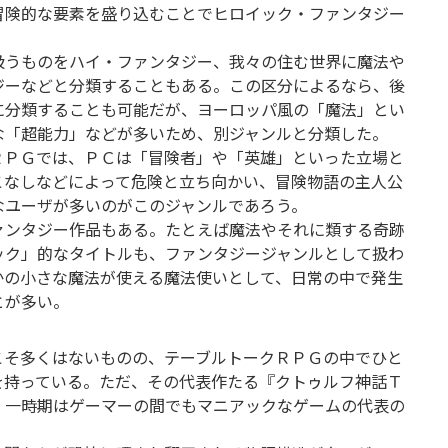
冒険的な要素を盛り込むことでヒロイック・ファンタジー
扱うものをハイ・ファンタジー、我々の住む世界に魔法や
ジーなどと分類することもある。この区分によるなら、後
に分類することも可能だが、ヨーロッパ風の「魔法」とい
な「超能力」などが多いため、別ジャンルと分類した。
ＲＰＧでは、ＰＣは「冒険者」や「英雄」といった立場と
こなしなどによって危険と立ち向かい、冒険物語の主人公
なユーザが多いのがこのジャンルであろう。
ァンタジー作品もある。たとえば魔法やそれに類する奇跡
ック」的なタイトルも、ファンタジージャンルとして扱わ
かの小さな魔法が使える魔法使いとして、日常の中で発生
とが多い。
こそ多くはないものの、テーブルトークＲＰＧの中でひと
を持っている。ただ、その代表作たる『クトゥルフ神話Ｔ
、一時期はゲーマーの間でもマニアックなゲームの代表の