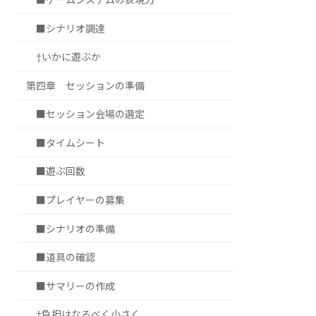
■シナリオ調達
†いかに遊ぶか
第四章 セッションの準備
■セッション会場の選定
■タイムシート
■遊ぶ回数
■プレイヤーの募集
■シナリオの準備
■道具の確認
■サマリーの作成
†負担はなるべく小さく