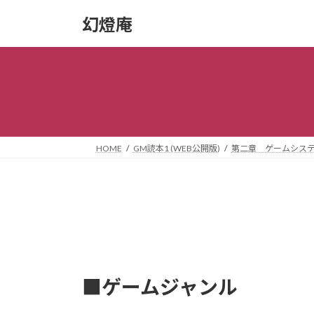
コ
ナ
幻燈庵
ン
ビ
テ
ゲ
ン
ー
ツ
シ
へ
ョ
ス
ン
キ
に
ッ
移
HOME
GM読本1 (WEB公開版)
第二章 ゲームシス
プ
動
■ゲームジャンル