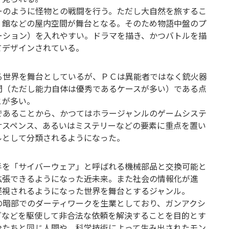
ーのように怪物との戦闘を行う。ただし大自然を旅するこ
、館などの屋内空間が舞台となる。そのため物語中盤のプ
ーション）を入れやすい。ドラマを描き、かつバトルを描
てデザインされている。
る世界を舞台としているが、ＰＣは異能者ではなく銃火器
間（ただし能力自体は優秀であるケースが多い）である点
とが多い。
であることから、かつてはホラージャンルのゲームシステ
サスペンス、あるいはミステリーなどの要素に重点を置い
ルとして分類されるようになった。
半を「サイバーウェア」と呼ばれる機械部品と交換可能と
拡張できるようになった――近未来。また社会の情報化が進
軽視されるようになった世界を舞台とするジャンル。
の暗部でのダーティワークを生業としており、ガンアクシ
グなどを駆使して非合法な依頼を解決することを目的とす
分たちと同じ人間や、科学技術によって生み出されたモン