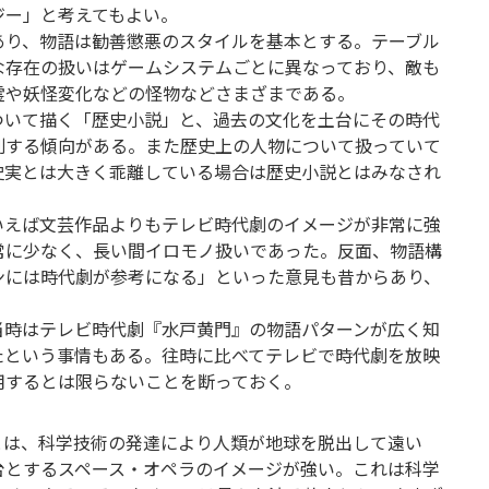
ジー」と考えてもよい。
あり、物語は勧善懲悪のスタイルを基本とする。テーブル
な存在の扱いはゲームシステムごとに異なっており、敵も
霊や妖怪変化などの怪物などさまざまである。
ついて描く「歴史小説」と、過去の文化を土台にその時代
別する傾向がある。また歴史上の人物について扱っていて
史実とは大きく乖離している場合は歴史小説とはみなされ
いえば文芸作品よりもテレビ時代劇のイメージが非常に強
常に少なく、長い間イロモノ扱いであった。反面、物語構
ンには時代劇が参考になる」といった意見も昔からあり、
当時はテレビ時代劇『水戸黄門』の物語パターンが広く知
たという事情もある。往時に比べてテレビで時代劇を放映
用するとは限らないことを断っておく。
とは、科学技術の発達により人類が地球を脱出して遠い
台とするスペース・オペラのイメージが強い。これは科学