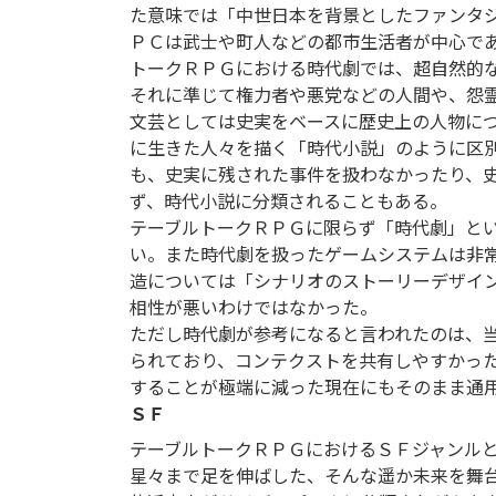
た意味では「中世日本を背景としたファンタ
ＰＣは武士や町人などの都市生活者が中心で
トークＲＰＧにおける時代劇では、超自然的
それに準じて権力者や悪党などの人間や、怨
文芸としては史実をベースに歴史上の人物に
に生きた人々を描く「時代小説」のように区
も、史実に残された事件を扱わなかったり、
ず、時代小説に分類されることもある。
テーブルトークＲＰＧに限らず「時代劇」と
い。また時代劇を扱ったゲームシステムは非
造については「シナリオのストーリーデザイ
相性が悪いわけではなかった。
ただし時代劇が参考になると言われたのは、
られており、コンテクストを共有しやすかっ
することが極端に減った現在にもそのまま通
ＳＦ
テーブルトークＲＰＧにおけるＳＦジャンル
星々まで足を伸ばした、そんな遥か未来を舞