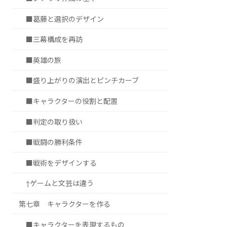
■葛藤と選択のデザイン
■三幕構成を再訪
■英雄の旅
■盛り上がりの演出とピンチカーブ
■キャラクターの役割と配置
■判定の取り扱い
■戦闘の勝利条件
■戦術をデザインする
†ゲームと文芸は違う
第七章 キャラクターを作る
■キャラクターを表現するもの