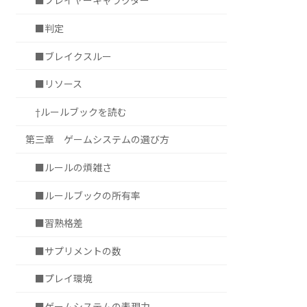
■プレイヤーキャラクター
■判定
■ブレイクスルー
■リソース
†ルールブックを読む
第三章 ゲームシステムの選び方
■ルールの煩雑さ
■ルールブックの所有率
■習熟格差
■サプリメントの数
■プレイ環境
■ゲームシステムの表現力