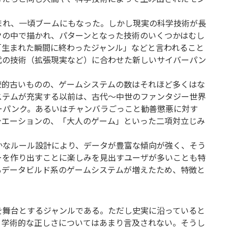
まれ、一頃ブームにもなった。しかし現実の科学技術が長
クの中で描かれ、パターンとなった技術のいくつかはむし
「生まれた瞬間に終わったジャンル」などと言われること
代の技術（拡張現実など）に合わせた新しいサイバーパン
較的古いものの、ゲームシステムの数はそれほど多くはな
ステムが充実する以前は、古代～中世のファンタジー世界
ーパンク。あるいはチャンバラごっこと勧善懲悪に対す
シエーションの、「大人のゲーム」といった二項対立じみ
かなルール設計により、データが豊富な傾向が強く、そう
ーを作り出すことに楽しみを見出すユーザが多いことも特
もデータビルド系のゲームシステムが増えたため、特徴と
を舞台とするジャンルである。ただし史実に沿っていると
、学術的な正しさについてはあまり言及されない。そうし