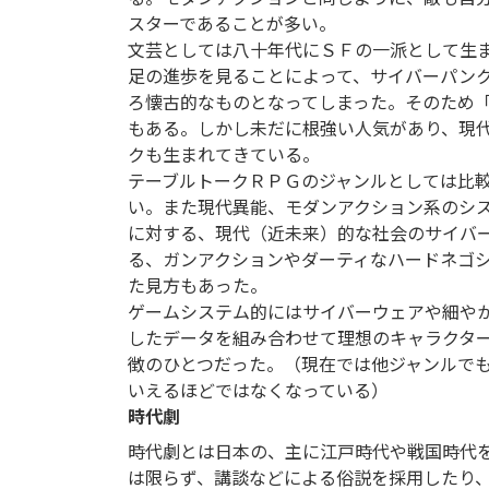
スターであることが多い。
文芸としては八十年代にＳＦの一派として生
足の進歩を見ることによって、サイバーパン
ろ懐古的なものとなってしまった。そのため
もある。しかし未だに根強い人気があり、現
クも生まれてきている。
テーブルトークＲＰＧのジャンルとしては比
い。また現代異能、モダンアクション系のシ
に対する、現代（近未来）的な社会のサイバ
る、ガンアクションやダーティなハードネゴ
た見方もあった。
ゲームシステム的にはサイバーウェアや細や
したデータを組み合わせて理想のキャラクタ
徴のひとつだった。（現在では他ジャンルで
いえるほどではなくなっている）
時代劇
時代劇とは日本の、主に江戸時代や戦国時代
は限らず、講談などによる俗説を採用したり