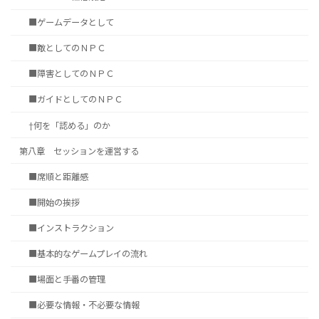
■ゲームデータとして
■敵としてのＮＰＣ
■障害としてのＮＰＣ
■ガイドとしてのＮＰＣ
†何を「認める」のか
第八章 セッションを運営する
■席順と距離感
■開始の挨拶
■インストラクション
■基本的なゲームプレイの流れ
■場面と手番の管理
■必要な情報・不必要な情報