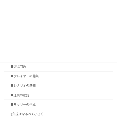
■プレイ環境
■ゲームシステムの表現力
■シナリオ調達
†いかに遊ぶか
第四章 セッションの準備
■セッション会場の選定
■タイムシート
■遊ぶ回数
■プレイヤーの募集
■シナリオの準備
■道具の確認
■サマリーの作成
†負担はなるべく小さく