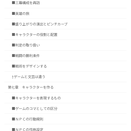
■三幕構成を再訪
■英雄の旅
■盛り上がりの演出とピンチカーブ
■キャラクターの役割と配置
■判定の取り扱い
■戦闘の勝利条件
■戦術をデザインする
†ゲームと文芸は違う
第七章 キャラクターを作る
■キャラクターを表現するもの
■ゲームのコマとしての区分
■ＮＰＣの行動規則
■ＮＰＣの性格設定