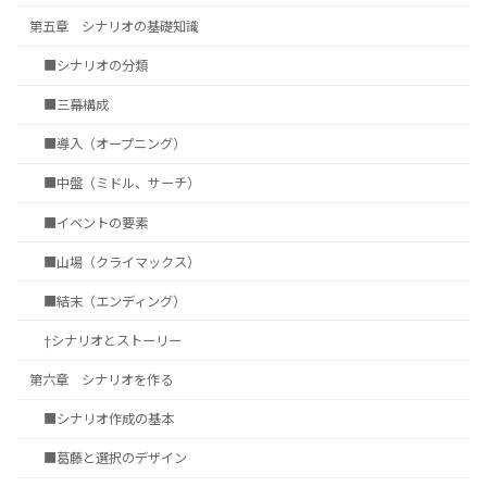
第五章 シナリオの基礎知識
■シナリオの分類
■三幕構成
■導入（オープニング）
■中盤（ミドル、サーチ）
■イベントの要素
■山場（クライマックス）
■結末（エンディング）
†シナリオとストーリー
第六章 シナリオを作る
■シナリオ作成の基本
■葛藤と選択のデザイン