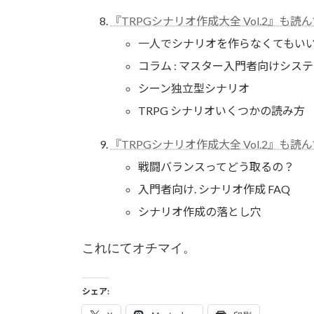
『TRPGシナリオ作成大全 Vol.2』も読んでみ
一人でシナリオを作らなくてもい
コラム : マスター入門者向けシス
シーン独立型シナリオ
TRPG シナリオいくつかの読み方
『TRPGシナリオ作成大全 Vol.2』も読んでみ
戦闘バランスってどう取るの？
入門者向け. シナリオ作成 FAQ
シナリオ作成の落とし穴
これにてオチマイ。
シェア: