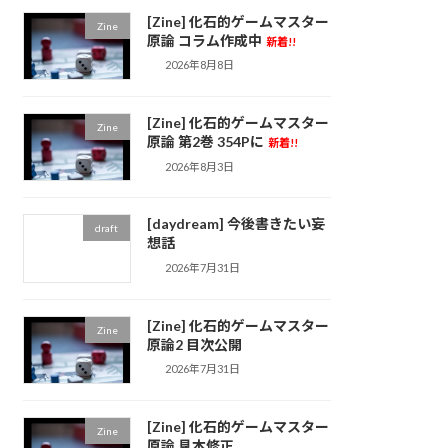
[Zine] 化石的ゲームマスター
Zine
原論 コラム作成中
新着!!
2026年8月8日
[Zine] 化石的ゲームマスター
Zine
原論 第2巻 354Pに
新着!!
2026年8月3日
[daydream] 今後書きたい妄
draft
想話
2026年7月31日
[Zine] 化石的ゲームマスター
Zine
原論2 目次公開
2026年7月31日
[Zine] 化石的ゲームマスター
Zine
原論 見本修正