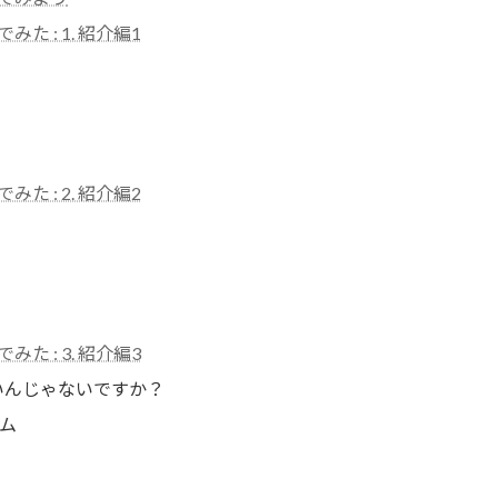
た : 1. 紹介編1
た : 2. 紹介編2
た : 3. 紹介編3
いんじゃないですか？
テム