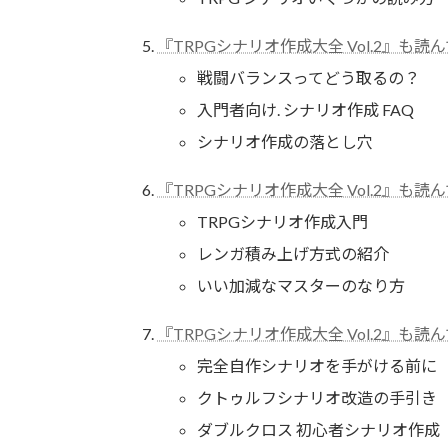
『TRPGシナリオ作成大全 Vol.2』も読んでみ
戦闘バランスってどう取るの？
入門者向け. シナリオ作成 FAQ
シナリオ作成の落とし穴
『TRPGシナリオ作成大全 Vol.2』も読んでみ
TRPGシナリオ作成入門
レンガ積み上げ方式の紹介
いい加減なマスターのなり方
『TRPGシナリオ作成大全 Vol.2』も読んでみ
完全自作シナリオを手がける前に
クトゥルフシナリオ改造の手引き
ダブルクロス 初心者シナリオ作成