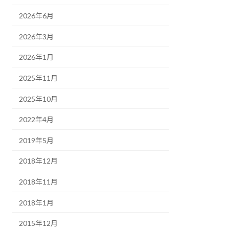
2026年6月
2026年3月
2026年1月
2025年11月
2025年10月
2022年4月
2019年5月
2018年12月
2018年11月
2018年1月
2015年12月