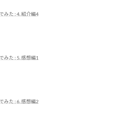
た : 4. 紹介編4
た : 5. 感想編1
た : 6. 感想編2