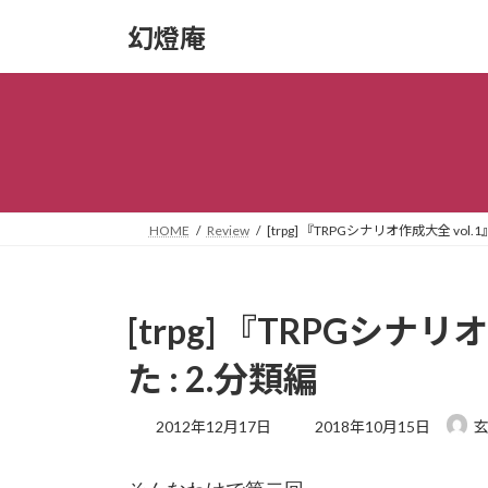
コ
ナ
幻燈庵
ン
ビ
テ
ゲ
ン
ー
ツ
シ
へ
ョ
ス
ン
キ
に
ッ
移
HOME
Review
[trpg] 『TRPGシナリオ作成大全 vol.
プ
動
[trpg] 『TRPGシナ
た : 2.分類編
最
2012年12月17日
2018年10月15日
終
更
新