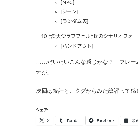
[NPC]
[シーン]
[ランダム表]
†愛天使ラブフェル†氏のシナリオフォ
[ハンドアウト]
……だいたいこんな感じかな？ フレー
すが。
次回は統計と、タグからみた総評って感
シェア:
X
Tumblr
Facebook
印