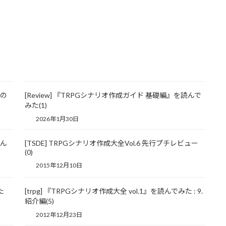
用の
[Review] 『TRPGシナリオ作成ガイド 基礎編』を読んで
みた(1)
2026年1月30日
読ん
[TSDE] TRPGシナリオ作成大全Vol.6 先行プチレビュー
(0)
2015年12月10日
た
[trpg] 『TRPGシナリオ作成大全 vol.1』を読んでみた : 9.
紹介編(5)
2012年12月23日