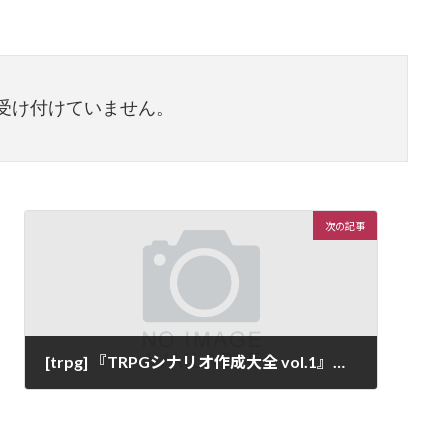
受け付けていません。
次の記事
[trpg] 『TRPGシナリオ作成大全 vol.1』を読んでみた : 2.分類編
2012年12月17日