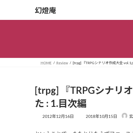
コ
ナ
幻燈庵
ン
ビ
テ
ゲ
ン
ー
ツ
シ
へ
ョ
ス
ン
キ
に
ッ
移
HOME
Review
[trpg] 『TRPGシナリオ作成大全 vol.
プ
動
[trpg] 『TRPGシナ
た : 1.目次編
最
2012年12月16日
2018年10月15日
終
更
新