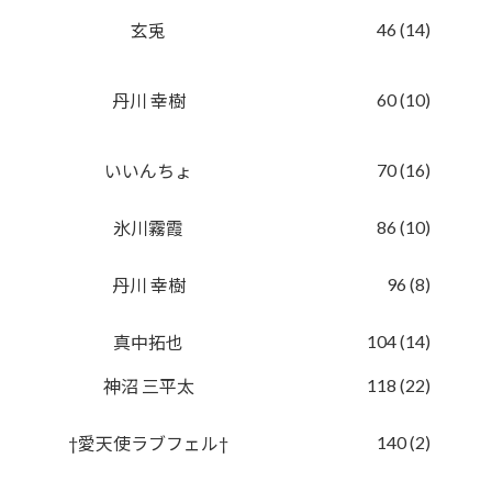
46 (14)
玄兎
60 (10)
丹川 幸樹
70 (16)
いいんちょ
86 (10)
氷川霧霞
96 (8)
丹川 幸樹
104 (14)
真中拓也
118 (22)
神沼 三平太
140 (2)
†愛天使ラブフェル†