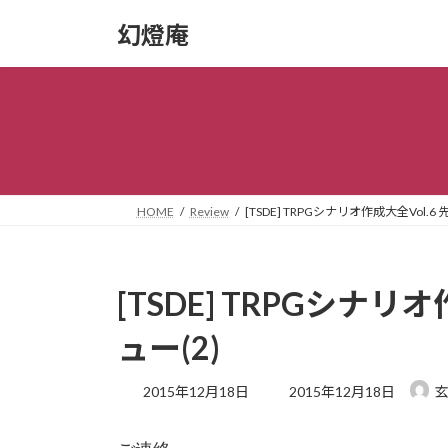
コ
ナ
幻燈庵
ン
ビ
テ
ゲ
ン
ー
ツ
シ
へ
ョ
ス
ン
キ
に
ッ
移
HOME
Review
[TSDE] TRPGシナリオ作成大全Vol.6
プ
動
[TSDE] TRPGシナリ
ュー(2)
最
2015年12月18日
2015年12月18日
終
更
新