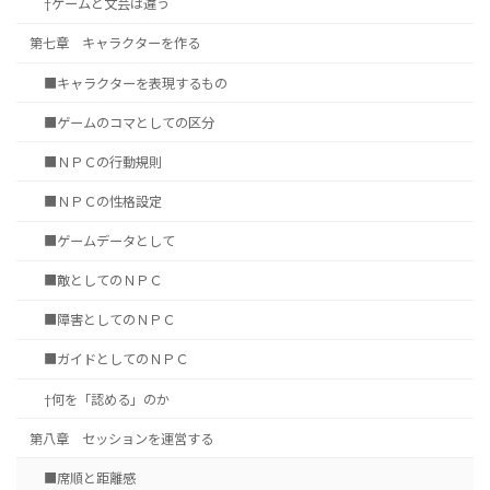
†ゲームと文芸は違う
第七章 キャラクターを作る
■キャラクターを表現するもの
■ゲームのコマとしての区分
■ＮＰＣの行動規則
■ＮＰＣの性格設定
■ゲームデータとして
■敵としてのＮＰＣ
■障害としてのＮＰＣ
■ガイドとしてのＮＰＣ
†何を「認める」のか
第八章 セッションを運営する
■席順と距離感