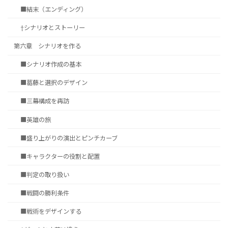
■結末（エンディング）
†シナリオとストーリー
第六章 シナリオを作る
■シナリオ作成の基本
■葛藤と選択のデザイン
■三幕構成を再訪
■英雄の旅
■盛り上がりの演出とピンチカーブ
■キャラクターの役割と配置
■判定の取り扱い
■戦闘の勝利条件
■戦術をデザインする