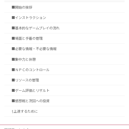
■開始の挨拶
■インストラクション
■基本的なゲームプレイの流れ
■場面と手番の管理
■必要な情報・不必要な情報
■集中力と休憩
■ＮＰＣのコントロール
■リソースの管理
■ゲーム評価とリザルト
■感想戦と次回への投資
†上達するために