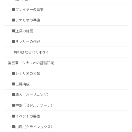
■プレイヤーの募集
■シナリオの準備
■道具の確認
■サマリーの作成
†負担はなるべく小さく
第五章 シナリオの基礎知識
■シナリオの分類
■三幕構成
■導入（オープニング）
■中盤（ミドル、サーチ）
■イベントの要素
■山場（クライマックス）